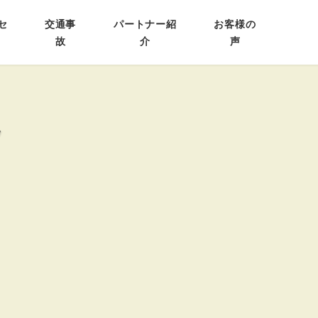
セ
交通事
パートナー紹
お客様の
故
介
声
況